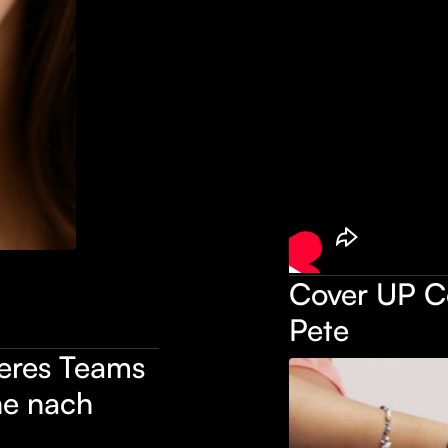
Cover UP C
Pete
seres Teams
he nach