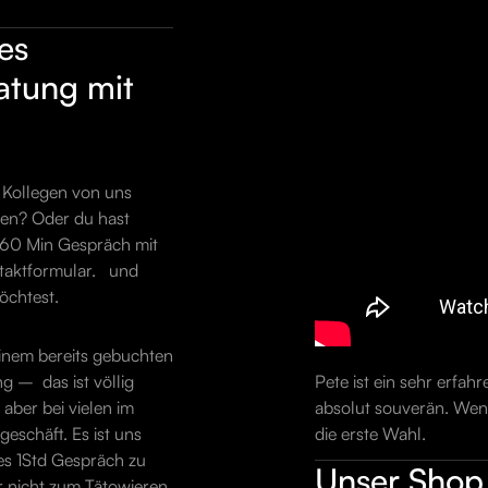
es
atung mit
 Kollegen von uns
ten? Oder du hast
n 60 Min Gespräch mit
ntaktformular. und
öchtest.
 einem bereits gebuchten
Pete ist ein sehr erfah
g – das ist völlig
absolut souverän. Wenn
aber bei vielen im
die erste Wahl.
geschäft. Es ist uns
xes 1Std Gespräch zu
Unser Shop 
r nicht zum Tätowieren.