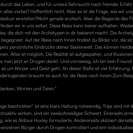
n durch das Leben, und für unsere Sehnsucht nach fremder Erfahr
 alles vorbei? Hoffentlich nicht. Aber es ist die Frage, wie wir u
Reiselust einstellen?Nicht gerade erotisch. Aber die Begierde des 
t finden wir in uns selbst. Diese Reise kann keiner aufhalten. Wed
eise, die dich mit den Archetypen in dir bekannt macht. Die Archety
egegnest. Auf der Reise nach Innen findest du Bilder vor, die si
d ganz persönliche Eindrücke deiner Seelenwelt. Das können Helde
en. Alles ist möglich. Die Realität ist aufgespalten, und Illusione
s man jetzt an Drogen denkt. Und vorneweg, ich bin kein Freund 
s um Körper und Geist geht. An dieser Stelle ist viel Erfahrung,
indertugenden braucht es auch für die Reise nach Innen:Zum Beisp
Gedanken, Worten und Taten.“
e beschreiten“ ist eine klare Haltung notwendig, Trips sind mit 
hoaktiv wirken, sind ein zweischneidiges Schwert. Einerseits ermö
wie es Aldous Huxley formulierte. Andererseits skizziert dersel
 einzelnen Bürger durch Drogen kontrolliert und ent-individualis