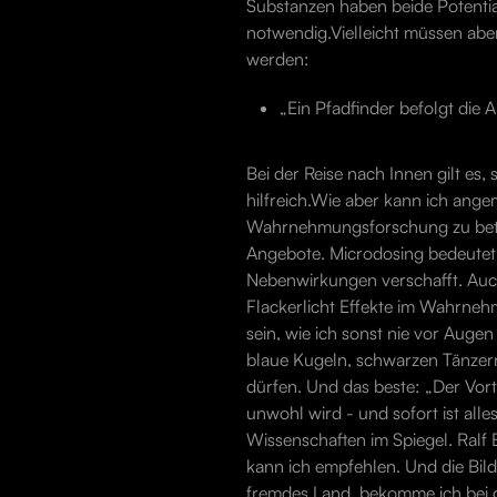
Substanzen haben beide Potentiale
notwendig.Vielleicht müssen abe
werden:
„Ein Pfadfinder befolgt die 
Bei der Reise nach Innen gilt es
hilfreich.Wie aber kann ich ange
Wahrnehmungsforschung zu betrei
Angebote. Microdosing bedeutet,
Nebenwirkungen verschafft. Auch 
Flackerlicht Effekte im Wahrneh
sein, wie ich sonst nie vor Auge
blaue Kugeln, schwarzen Tänzern
dürfen. Und das beste: „Der Vor
unwohl wird - und sofort ist al
Wissenschaften im Spiegel. Ralf
kann ich empfehlen. Und die Bild
fremdes Land, bekomme ich bei de