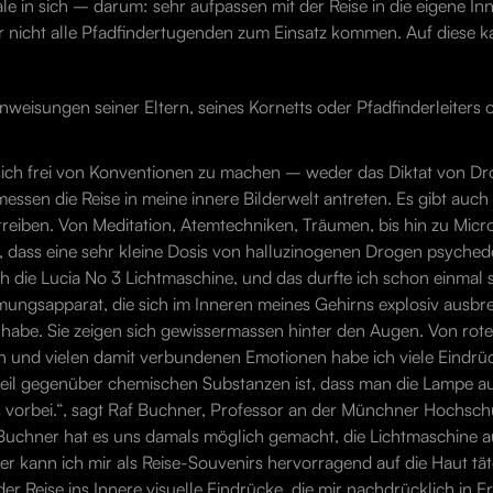
 in sich – darum: sehr aufpassen mit der Reise in die eigene Inne
r nicht alle Pfadfindertugenden zum Einsatz kommen. Auf diese k
Anweisungen seiner Eltern, seines Kornetts oder Pfadfinderleiters
, sich frei von Konventionen zu machen – weder das Diktat von Dro
messen die Reise in meine innere Bilderwelt antreten. Es gibt auc
ben. Von Meditation, Atemtechniken, Träumen, bis hin zu Microdo
 dass eine sehr kleine Dosis von halluzinogenen Drogen psyche
die Lucia No 3 Lichtmaschine, und das durfte ich schon einmal se
mungsapparat, die sich im Inneren meines Gehirns explosiv ausbr
n habe. Sie zeigen sich gewissermassen hinter den Augen. Von rot
 und vielen damit verbundenen Emotionen habe ich viele Eindrü
teil gegenüber chemischen Substanzen ist, dass man die Lampe 
les vorbei.“, sagt Raf Buchner, Professor an der Münchner Hochsc
 Buchner hat es uns damals möglich gemacht, die Lichtmaschine a
er kann ich mir als Reise-Souvenirs hervorragend auf die Haut tät
r Reise ins Innere visuelle Eindrücke, die mir nachdrücklich in 