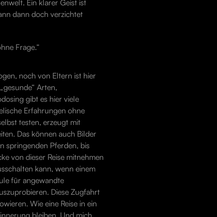
nwelt. Ein klarer Geist ist
ann dann doch verzichtet
 ohne Frage.“
gen, noch von Eltern ist hier
h „gesunde“ Arten,
sing gibt es hier viele
delische Erfahrungen ohne
lbst testen, erzeugt mit
eiten. Das können auch Bilder
en springenden Pferden, bis
cke von dieser Reise mitnehmen
ausschalten kann, wenn einem
hule für angewandte
uszuprobieren. Diese Zugfahrt
owieren. Wie eine Reise in ein
Erinnerung bleiben. Und mich