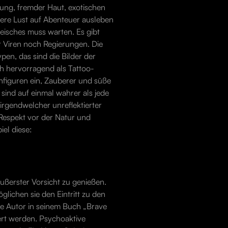
ung, fremder Haut, exotischen
nsere Lust auf Abenteuer ausleben
Fleisches muss warten. Es gibt
er Viren noch Regierungen. Die
pen, das sind die Bilder der
ch hervorragend als Tattoo-
nfiguren ein, Zauberer und süße
n sind auf einmal wahrer als jede
irgendwelcher unreflektierter
 Respekt vor der Natur und
iel diese:
äußerster Vorsicht zu genießen.
glichen sie den Eintritt zu den
be Autor in seinem Buch „Brave
iert werden. Psychoaktive