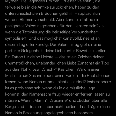
Mythen. Die Legenden um den „Priester Valentin“, die
teilweise bis in die Antike zurückgehen, haben zu den
unterschiedlichsten Bräuchen geführt. Hauptsächlich
werden Blumen verschenkt. Aber kann ein Tattoo ein
geeignetes Valentinsgeschenk für den Liebsten sein? Ja,
wenn die Tätowierung die beidseitige Verbundenheit
symbolisiert. Und das möglichst kunstvoll.Eines ist an
diesem Tag offenkundig: Der Valentinstag gibt dir eine
perfekte Gelegenheit, deine Liebe unter Beweis zu stellen.
Ein Tattoo für deine Liebste – das ist ein Zeichen deiner
unumstößlichen, unabänderlichen Liebe!Zunächst ein Tipp
aus dem Näh-, bzw. „Stech-“ Kästchen. Warum einen
Martin, einen Susanne oder einen Eddie in die Haut stechen
lassen, wenn Namen nunmal nicht alles sind? Insbesondere
ist es problematisch, wenn du in die missliche Lage
kommst, den Namensschriftzug wieder entfernen lassen zu
müssen. Wenn „Martin“, „Susanne“ und „Eddie“ über alle
Berge sind – (das soll aber nicht heißen, dass Träger dieser
Namen in Beziehungsangelegenheiten besonders