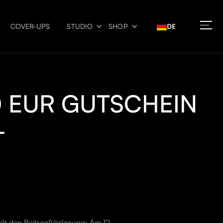
DE
COVER-UPS
STUDIO
SHOP
 EUR GUTSCHEIN
+
ilt den Beitrag!Verlosung: Am 12.