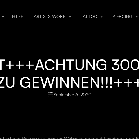
HILFE
ARTISTS WORK
TATTOO
PIERCING
ET+++ACHTUNG 300
ZU GEWINNEN!!!++
September 6, 2020
ntiert den Beitrag auf unserer Webseite oder auf
Facebook
und te