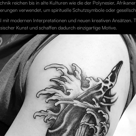
nik reichen bis in alte Kulturen wie die der Polynesier, Afrikane
ungen verwendet, um spirituelle Schutzsymbole oder gesellschaf
ival mit modernen Interpretationen und neuen kreativen Ansätzen.
össischer Kunst und schaffen dadurch einzigartige Motive.