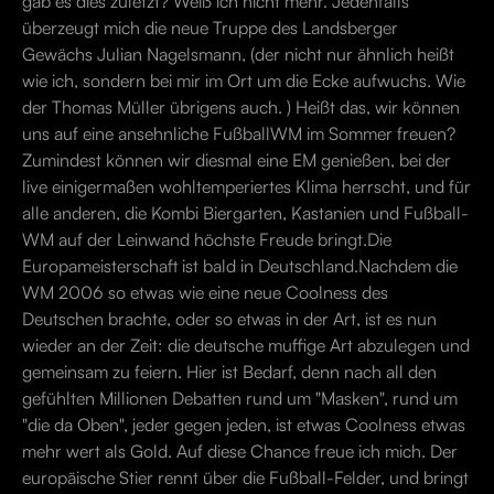
gab es dies zuletzt? Weiß ich nicht mehr. Jedenfalls
überzeugt mich die neue Truppe des Landsberger
Gewächs Julian Nagelsmann, (der nicht nur ähnlich heißt
wie ich, sondern bei mir im Ort um die Ecke aufwuchs. Wie
der Thomas Müller übrigens auch. ) Heißt das, wir können
uns auf eine ansehnliche FußballWM im Sommer freuen?
Zumindest können wir diesmal eine EM genießen, bei der
live einigermaßen wohltemperiertes Klima herrscht, und für
alle anderen, die Kombi Biergarten, Kastanien und Fußball-
WM auf der Leinwand höchste Freude bringt.Die
Europameisterschaft ist bald in Deutschland.Nachdem die
WM 2006 so etwas wie eine neue Coolness des
Deutschen brachte, oder so etwas in der Art, ist es nun
wieder an der Zeit: die deutsche muffige Art abzulegen und
gemeinsam zu feiern. Hier ist Bedarf, denn nach all den
gefühlten Millionen Debatten rund um "Masken", rund um
"die da Oben", jeder gegen jeden, ist etwas Coolness etwas
mehr wert als Gold. Auf diese Chance freue ich mich. Der
europäische Stier rennt über die Fußball-Felder, und bringt