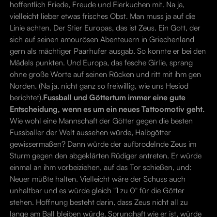
hoffentlich Friede, Freude und Eierkuchen mit. Na ja,
vielleicht lieber etwas frisches Obst. Man muss ja auf die
Linie achten. Der Stier Europas, das ist Zeus. Ein Gott, der
sich auf seinen amourösen Abenteuern in Griechenland
gern als mächtiger Paarhufer ausgab. So konnte er bei den
Mädels punkten. Und Europa, das fesche Girlie, sprang
ohne große Worte auf seinen Rücken und ritt mit ihm gen
Norden. (Na ja, nicht ganz so freiwillig, wie uns Hesiod
berichtet).
Fussball und Göttertum immer eine gute
Entscheidung, wenn es um ein neues Tattoomotiv geht.
Wie wohl eine Mannschaft der Götter gegen die besten
Fussballer der Welt aussehen würde, Halbgötter
gewissermaßen? Dann würde der aufbrodelnde Zeus im
Sturm gegen den abgeklärten Rüdiger antreten. Er würde
einmal an ihm vorbeiziehen, auf das Tor schießen, und:
Neuer müßte halten. Vielleicht wäre der Schuss auch
unhaltbar und es würde gleich "1 zu 0" für die Götter
stehen. Hoffnung besteht darin, dass Zeus nicht all zu
lange am Ball bleiben würde. Sprunghaft wie er ist, würde