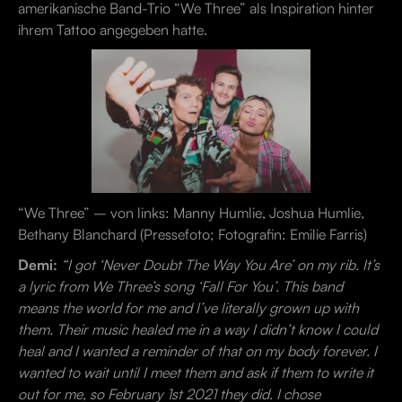
amerikanische Band-Trio “We Three” als Inspiration hinter
ihrem Tattoo angegeben hatte.
“We Three” – von links: Manny Humlie, Joshua Humlie,
Bethany Blanchard (Pressefoto; Fotografin: Emilie Farris)
Demi:
“I got ‘Never Doubt The Way You Are’ on my rib. It’s
a lyric from We Three’s song ‘Fall For You’. This band
means the world for me and I’ve literally grown up with
them. Their music healed me in a way I didn’t know I could
heal and I wanted a reminder of that on my body forever. I
wanted to wait until I meet them and ask if them to write it
out for me, so February 1st 2021 they did. I chose