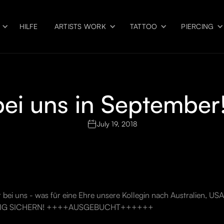
HILFE
ARTISTS WORK
TATTOO
PIERCING
 bei uns in Septembe
July 19, 2018
 bei uns - was für eine Ehre unsere Kollegin nach Australien, US
EITIG SICHERN! ++++AUSGEBUCHT++++++