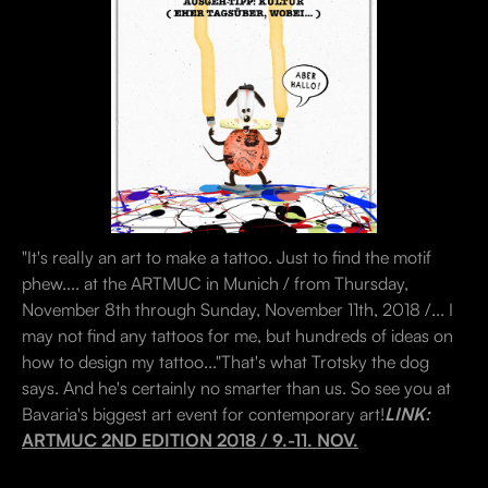
"It's really an art to make a tattoo. Just to find the motif
phew.... at the ARTMUC in Munich / from Thursday,
November 8th through Sunday, November 11th, 2018 /... I
may not find any tattoos for me, but hundreds of ideas on
how to design my tattoo..."That's what Trotsky the dog
says. And he's certainly no smarter than us. So see you at
Bavaria's biggest art event for contemporary art!
LINK:
ARTMUC 2ND EDITION 2018 / 9.-11. NOV.