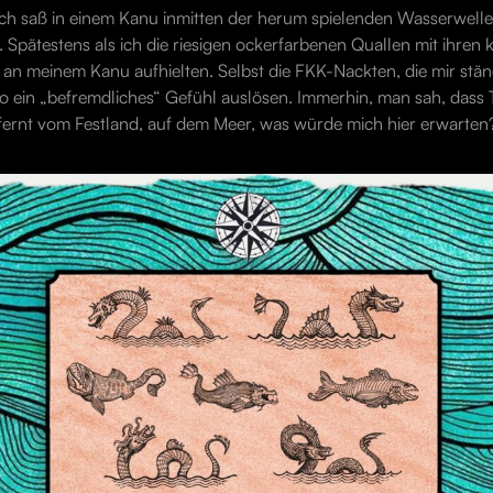
 ich saß in einem Kanu inmitten der herum spielenden Wasserwelle
Spätestens als ich die riesigen ockerfarbenen Quallen mit ihren k
e an meinem Kanu aufhielten. Selbst die FKK-Nackten, die mir st
 ein „befremdliches“ Gefühl auslösen. Immerhin, man sah, dass
tfernt vom Festland, auf dem Meer, was würde mich hier erwarte