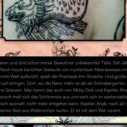
waren und sind schon immer Bewohner unbekannter Tiefe. Seit J
Noch heute berichten Seeleute von mysteriösen Meereswesen.Im
annte Welt aufbricht, spielt die Phantasie ihm Streiche. Und gro
Bruch bringen. Dort, wo die Natur mehr ist als ein Schrebergarten,
 seine Grenzen. Man kennt das auch von Moby Dick und Kapitän Ah
nsch malt sich das Schlimmste aus und sieht sich im existenziell
stisch ausmalt, nicht mehr entgehen kann. Kapitän Ahab, nach all
erten Bein aus Walknochen laufen. Er ist mit dem Wal vereint.