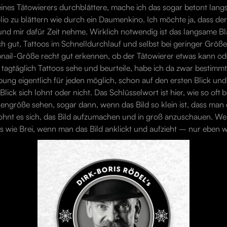
nes Tätowierers durchblättere, mache ich das sogar betont langsa
lio zu blättern wie durch ein Daumenkino. Ich möchte ja, dass der 
d mir dafür Zeit nehme. Wirklich notwendig ist das langsame Blät
ch gut, Tattoos im Schnelldurchlauf und selbst bei geringer Größ
nail-Größe recht gut erkennen, ob der Tätowierer etwas kann ode
tagtäglich Tattoos sehe und beurteile, habe ich da zwar bestimmt
Übung eigentlich für jeden möglich, schon auf den ersten Blick und 
Blick sich lohnt oder nicht. Das Schlüsselwort ist hier, wie so oft 
rkengröße sehen, sogar dann, wenn das Bild so klein ist, dass ma
lohnt es sich, das Bild aufzumachen und in groß anzuschauen. We
 wie Brei, wenn man das Bild anklickt und aufzieht – nur eben wi