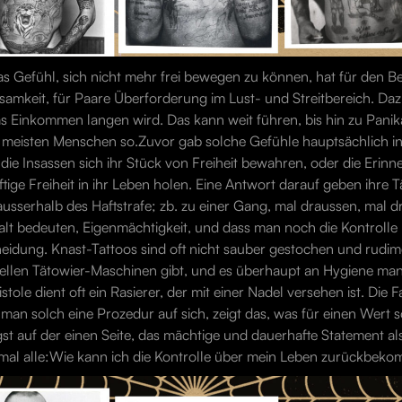
s Gefühl, sich nicht mehr frei bewegen zu können, hat für den Be
samkeit, für Paare Überforderung im Lust- und Streitbereich. Daz
as Einkommen langen wird. Das kann weit führen, bis hin zu Pan
 meisten Menschen so.Zuvor gab solche Gefühle hauptsächlich in
 die Insassen sich ihr Stück von Freiheit bewahren, oder die Erinn
ftige Freiheit in ihr Leben holen. Eine Antwort darauf geben ihre
usserhalb des Haftstrafe; zb. zu einer Gang, mal draussen, mal dri
alt bedeuten, Eigenmächtigkeit, und dass man noch die Kontrolle 
cheidung. Knast-Tattoos sind oft nicht sauber gestochen und rudim
nellen Tätowier-Maschinen gibt, und es überhaupt an Hygiene ma
tole dient oft ein Rasierer, der mit einer Nadel versehen ist. Die 
n solch eine Prozedur auf sich, zeigt das, was für einen Wert s
st auf der einen Seite, das mächtige und dauerhafte Statement als
inmal alle:Wie kann ich die Kontrolle über mein Leben zurückbek