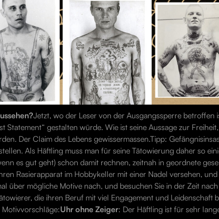
aussehen?
Jetzt, wo der Leser von der Ausgangssperre betroffen is
ast Statement“ gestalten würde. Wie ist seine Aussage zur Freiheit,
rden. Der Claim des Lebens gewissermassen.Tipp: Gefängnisinsa
nstellen. Als Häftling muss man für seine Tätowierung daher so ei
n es gut geht) schon damit rechnen, zeitnah in geordnete gesell
hren Rasierapparat im Hobbykeller mit einer Nadel versehen, und 
 mal über mögliche Motive nach, und besuchen Sie in der Zeit nac
Tätowierer, die ihren Beruf mit viel Engagement und Leidenschaft 
r Motivvorschläge:
Uhr ohne Zeiger
: Der Häftling ist für sehr lang