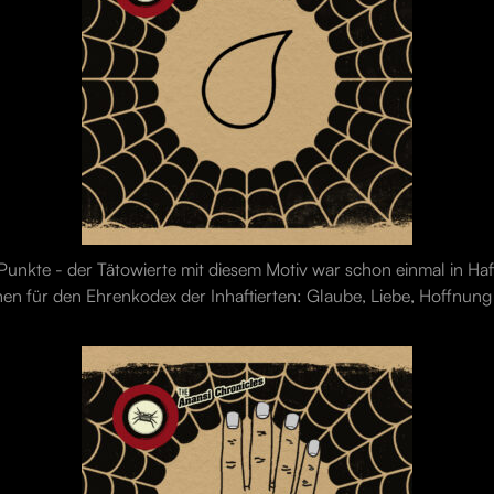
 Punkte - der Tätowierte mit diesem Motiv war schon einmal in Haf
hen für den Ehrenkodex der Inhaftierten: Glaube, Liebe, Hoffnung 