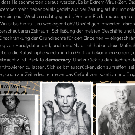
, dass Halsschmerzen daraus werden. Es ist Extrem-Virus-Zeit. Da
mber mehr nebenbei als gezielt aus der Zeitung erfuhr, mit so
vor ein paar Wochen nicht geglaubt. Von der Fledermaussuppe a
irus) bis hin zu... zu was eigentlich? Unzähligen Infizierten, dar
berschaubaren Zeitraum, Schließung der meisten Geschäfte und U
Einschränkung der Grundrechte für den Einzelnen – eingeschrä
g von Handydaten und, und, und. Natürlich haben diese Maßna
 sobald die Katastrophe wieder in den Griff zu bekommen scheint, 
ebracht wird. Back to
democracy
. Und zurück zu den Rechten d
tätowieren zu lassen. Sich selbst ausdrücken, sich zu treffen, sei
, doch zur Zeit erlebt ein jeder das Gefühl von Isolation und Eing