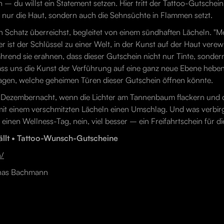
– du willst ein Statement setzen. Hier tritt der Tattoo-Gutschein
 nur die Haut, sondern auch die Sehnsüchte in Flammen setzt.
nen Schatz überreichst, begleitet von einem sündhaften Lächeln. "Me
r ist der Schlüssel zu einer Welt, in der Kunst auf der Haut verew
hrend sie erahnen, dass dieser Gutschein nicht nur Tinte, sonder
, lass uns die Kunst der Verführung auf eine ganz neue Ebene hebe
fragen, welche geheimen Türen dieser Gutschein öffnen könnte.
ten Dezembernacht, wenn die Lichter am Tannenbaum flackern und
n mit einem verschmitzten Lächeln einen Umschlag. Und was verbirg
einen Wellness-Tag, nein, viel besser – ein Freifahrtschein für di
ällt • Tattoo-Wunsch-Gutscheine
n/
onas Bachmann