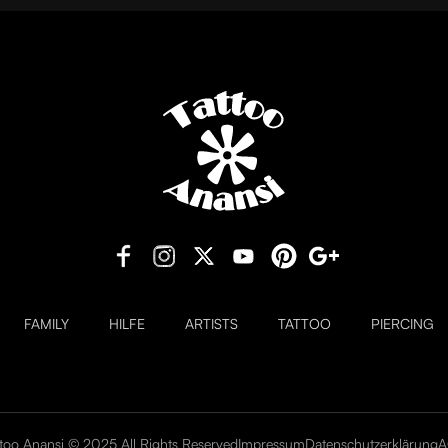
FAMILY
HILFE
ARTISTS
TATTOO
PIERCING
ttoo Anansi
© 2025 All Rights Reserved
Impressum
Datenschutzerklärung
A