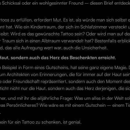
s Schicksal oder ein wohlgesinnter Freund – diesen Brief entdec
toos zu erfüllen, erfordert Mut. Es ist, als würde man sich selbs
ent hat. Wie ein Kindertraum, der sich im Schlafzimmer versteckt 
leibt: Wird es das gewünschte Tattoo sein? Oder wird man auf de
der Traum sich in einen Albtraum verwandelt hat? Bestenfalls erb
ld, das alle Aufregung wert war, auch die Unsicherheit.
 Haut, sondern auch das Herz des Beschenkten erreicht.
Beispiel in Form eines Gutscheins, hat seine ganz eigene Magie. D
um Architekten von Erinnerungen, die für immer auf der Haut sei
iebe oder Freundschaft repräsentiert, sondern auch den Moment de
cht nicht nur die Haut, sondern auch das Herz derjenigen, die sic
her, und mit ihr die alljährliche Frage: Was um alles in der Welt
was Persönlicheres? Wie wäre es mit einem Gutschein – einem Tick
.
in für ein Tattoo zu schenken, ist genial.