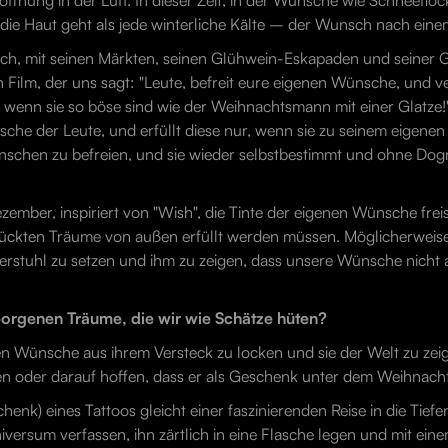
offnung in der Luft. In dieser Zeit, in der Wünsche wie Schneefl
r die Haut geht als jede winterliche Kälte – der Wunsch nach eine
h, mit seinen Märkten, seinen Glühwein-Eskapaden und seiner Gli
n Film, der uns sagt: "Leute, befreit eure eigenen Wünsche, und v
wenn sie so böse sind wie der Weihnachtsmann mit einer Glatze!"
he der Leute, und erfüllt diese nur, wenn sie zu seinem eigenen V
nschen zu befreien, und sie wieder selbstbestimmt und ohne Dog
Dezember, inspiriert von "Wish", die Tinte der eigenen Wünsche fre
ückten Träume von außen erfüllt werden müssen. Möglicherweise i
rstuhl zu setzen und ihm zu zeigen, dass unsere Wünsche nicht 
rborgenen Träume, die wir wie Schätze hüten?
enen Wünsche aus ihrem Versteck zu locken und sie der Welt zu zei
len oder darauf hoffen, dass er als Geschenk unter dem Weihnac
k) eines Tattoos gleicht einer faszinierenden Reise in die Tiefen 
iversum verfassen, ihn zärtlich in eine Flasche legen und mit ei