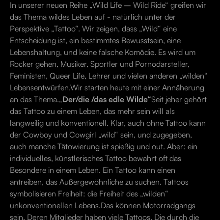
In unserer neuen Reihe „Wild Life – Wild Ride“ greifen wir
das Thema wildes Leben auf - natürlich unter der
Perspektive „Tattoo“. Wir zeigen, dass „Wild“ eine
Entscheidung ist, ein bestimmtes Bewusstsein, eine
Lebenshaltung, und keine falsche Komödie. Es wird um
Rocker gehen, Musiker, Sportler und Pornodarsteller,
Feministen, Queer Life, Lehrer und vielen anderen „wilden“
Lebensentwürfen.Wir starten heute mit einer Annäherung
an das Thema.„
Der/die /das edle Wilde“
Seit jeher gehört
das Tattoo zu einem Leben, das mehr sein will als
langweilig und konventionell. Klar, auch ohne Tattoo kann
der Cowboy und Cowgirl „wild“ sein, und zugegeben,
auch manche Tätowierung ist spießig und out. Aber: ein
individuelles, künstlerisches Tattoo bewahrt oft das
Besondere in einem Leben. Ein Tattoo kann einen
antreiben, das Außergewöhnliche zu suchen. Tattoos
symbolisieren Freiheit: die Freiheit des „wilden“
unkonventionellen Lebens.Das können Motorradgangs
sein. Deren Mitglieder haben viele Tattoos. Die durch die